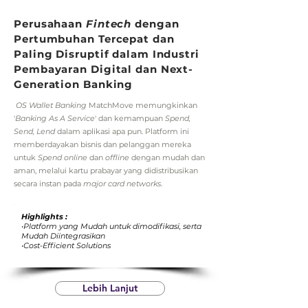
Perusahaan
Fintech
dengan
Pertumbuhan Tercepat dan
Paling Disruptif dalam Industri
Pembayaran Digital dan Next-
Generation Banking
OS Wallet Banking
MatchMove memungkinkan
'
Banking As A Service
' dan kemampuan
Spend,
Send, Lend
dalam aplikasi apa pun. Platform ini
memberdayakan bisnis dan pelanggan mereka
untuk
Spend online
dan
offline
dengan mudah dan
aman, melalui kartu prabayar yang didistribusikan
secara instan pada
major card networks
.
Highlights :
•Platform yang Mudah untuk dimodifikasi, serta
Mudah Diintegrasikan
•Cost-Efficient Solutions
Lebih Lanjut