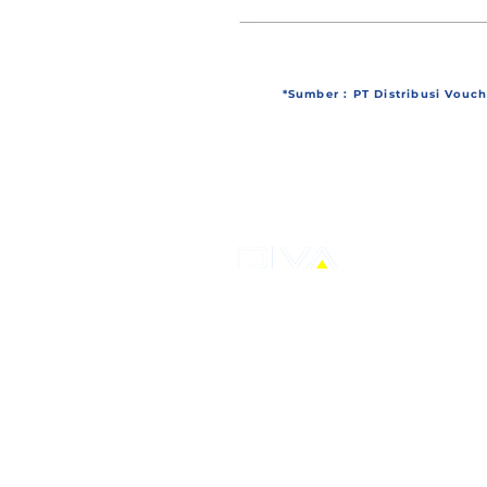
*Sumber : PT Distribusi Vou
PT Distribusi Voucher Nusantara Tbk
AXA Tower, Kuningan City, Lantai 7 Sui
Prof Dr. Satrio Kav.18, Karet Kuningan,
Jakarta Selatan
T: +62-21 30480712
E: corporate@ptdvn.com
© 2026 by PTDVN