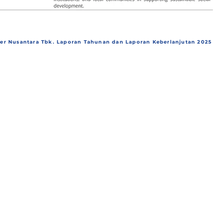
cher Nusantara Tbk. Laporan Tahunan dan Laporan Keberlanjutan 2025
Beranda
Tentang Kami
.
Produk & Jasa
Hubungan Investor
te 05, Jalan
 Setiabudi,
Berita
Kontak Kami
Kebijakan