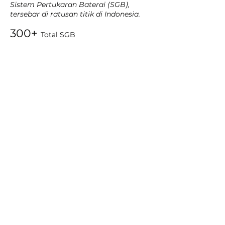
Sistem Pertukaran Baterai (SGB),
tersebar di ratusan titik di Indonesia.
300+
Total SGB
PT Distribusi Voucher Nusantara Tbk.
AXA Tower, Kuningan City, Lantai 7 Suite 05, Jalan Prof
Dr. Satrio Kav.18, Karet Kuningan, Setiabudi,
Jakarta Selatan
T:
+62-21 30480712
E: corporate@ptdvn.com
© 2026 by PTDVN
Kebijakan